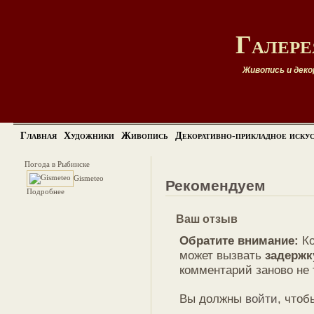
Галерея
Живопись и деко
Главная
Художники
Живопись
Декоративно-прикладное иску
Погода в Рыбинске
Gismeteo
Рекомендуем
Подробнее
Ваш отзыв
Обратите внимание:
Ко
может вызвать
задержк
комментарий заново не 
Вы должны
войти
, чтоб