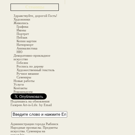
Страницы
Здравствуйте, дорогой Гость!
Художники
Живопись
Графика
Иконы
Портрет
Пейзаж
Копии картин
Натюрморт
Анималистика
НЮ
Декоративно-прикладное
искусство
Гобелен
Роспись по дереву
Художественный текстиль
Ручное вязание
Сувениры
Новые работы
Услуги
Контакты
Рекомендуем
Подпишись на обновления
Галерея Art-is-Life. by Email
Администрация города Рыбинск
Народные промыслы. Предметы
искусства. Сувениры на
suncat.biz